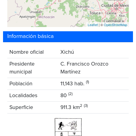
Leaflet
| ©
OpenStreetMap
Información básica
Nombre oficial
Xichú
Presidente
C. Francisco Orozco
municipal
Martínez
(1)
Población
11,143 hab.
(2)
Localidades
80
2
(3)
Superficie
911.3 km